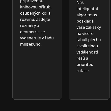
připravenou
Náš
knihovnu přírub,
inteligentní
ozubených kol a
algoritmus
rozvinů. Zadejte
poskládá
rozměry a
vaše zakázky
geometrie se
na vícero
vygeneruje v řádu
tabulí plechu
milisekund.
s volitelnou
vzdáleností
řezů a
prioritou
rotace.