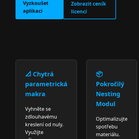
Vyzkoušet
Zobrazit ceník
aplikaci
licencí
📐 Chytrá
📦
parametrická
Pokročilý
makra
Nesting
Modul
Vyhněte se
zdlouhavému
Optimalizujte
kreslení od nuly.
spotřebu
Využijte
materiálu.