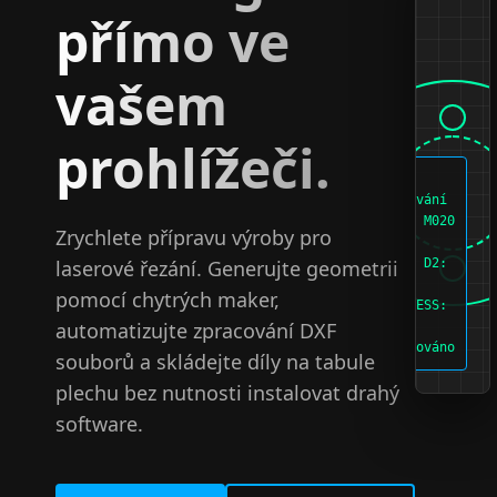
přímo ve
vašem
prohlížeči.
>
Generování
makra: M020
Zrychlete přípravu výroby pro
> D1:
laserové řezání. Generujte geometrii
200mm, D2:
150mm
pomocí chytrých maker,
> SUCCESS:
automatizujte zpracování DXF
DXF
Exportováno
souborů a skládejte díly na tabule
plechu bez nutnosti instalovat drahý
software.