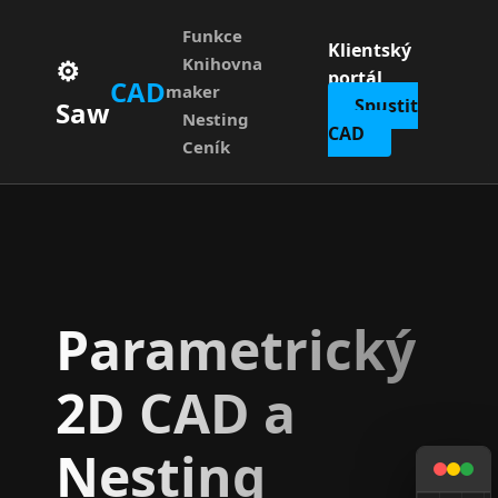
Funkce
Klientský
⚙️
Knihovna
portál
CAD
maker
Spustit
Saw
Nesting
CAD
Ceník
Parametrický
2D CAD a
Nesting